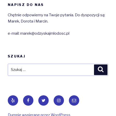
NAPISZ DO NAS
Chętnie odpowiemy na Twoje pytania. Do dyspozycji są:
Marek, Dorota i Marcin.
e-mail: marek@odzyskajmlodosc.pl
SZUKAJ
Szukaj:
Szuka
Yelp
Facebook
Twitter
Instagram
Email
Dumnie wspierane przez WordPress