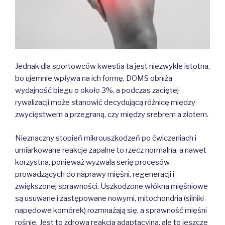
Jednak dla sportowców kwestia ta jest niezwykle istotna,
bo ujemnie wpływa na ich formę. DOMS obniża
wydajność biegu o około 3%, a podczas zaciętej
rywalizacji może stanowić decydującą różnicę między
zwycięstwem a przegraną, czy między srebrem a złotem.
Nieznaczny stopień mikrouszkodzeń po ćwiczeniach i
umiarkowane reakcje zapalne to rzecz normalna, a nawet
korzystna, ponieważ wyzwala serię procesów
prowadzących do naprawy mięśni, regeneracji i
zwiększonej sprawności. Uszkodzone włókna mięśniowe
są usuwane i zastępowane nowymi, mitochondria (silniki
napędowe komórek) rozmnażają się, a sprawność mięśni
rośnie. Jest to zdrowa reakcja adaptacyjna, ale to jeszcze