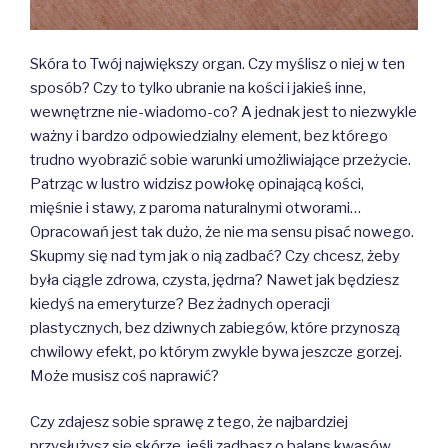
Skóra to Twój największy organ. Czy myślisz o niej w ten
sposób? Czy to tylko ubranie na kości i jakieś inne,
wewnętrzne nie-wiadomo-co? A jednak jest to niezwykle
ważny i bardzo odpowiedzialny element, bez którego
trudno wyobrazić sobie warunki umożliwiające przeżycie.
Patrząc w lustro widzisz powłokę opinającą kości,
mięśnie i stawy, z paroma naturalnymi otworami…
Opracowań jest tak dużo, że nie ma sensu pisać nowego.
Skupmy się nad tym jak o nią zadbać? Czy chcesz, żeby
była ciągle zdrowa, czysta, jędrna? Nawet jak będziesz
kiedyś na emeryturze? Bez żadnych operacji
plastycznych, bez dziwnych zabiegów, które przynoszą
chwilowy efekt, po którym zwykle bywa jeszcze gorzej.
Może musisz coś naprawić?
Czy zdajesz sobie sprawę z tego, że najbardziej
przysłużysz się skórze, jeśli zadbasz o balans kwasów