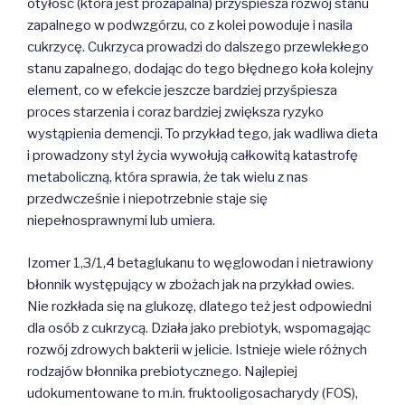
otyłość (która jest prozapalna) przyśpiesza rozwój stanu
zapalnego w podwzgórzu, co z kolei powoduje i nasila
cukrzycę. Cukrzyca prowadzi do dalszego przewlekłego
stanu zapalnego, dodając do tego błędnego koła kolejny
element, co w efekcie jeszcze bardziej przyśpiesza
proces starzenia i coraz bardziej zwiększa ryzyko
wystąpienia demencji. To przykład tego, jak wadliwa dieta
i prowadzony styl życia wywołują całkowitą katastrofę
metaboliczną, która sprawia, że tak wielu z nas
przedwcześnie i niepotrzebnie staje się
niepełnosprawnymi lub umiera.
Izomer 1,3/1,4 betaglukanu to węglowodan i nietrawiony
błonnik występujący w zbożach jak na przykład owies.
Nie rozkłada się na glukozę, dlatego też jest odpowiedni
dla osób z cukrzycą. Działa jako prebiotyk, wspomagając
rozwój zdrowych bakterii w jelicie. Istnieje wiele różnych
rodzajów błonnika prebiotycznego. Najlepiej
udokumentowane to m.in. fruktooligosacharydy (FOS),