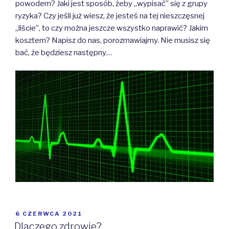
powodem? Jaki jest sposób, żeby „wypisać” się z grupy
ryzyka? Czy jeśli już wiesz, że jesteś na tej nieszczęsnej
„liście”, to czy można jeszcze wszystko naprawić? Jakim
kosztem? Napisz do nas, porozmawiajmy. Nie musisz się
bać, że będziesz następny…
OPUBLIKOWANE
6 CZERWCA 2021
W
Dlaczego zdrowie?