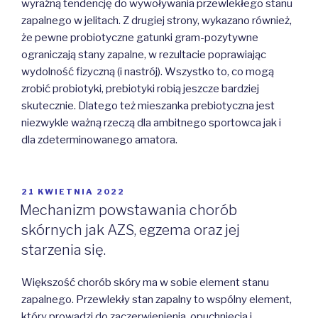
wyraźną tendencję do wywoływania przewlekłego stanu
zapalnego w jelitach. Z drugiej strony, wykazano również,
że pewne probiotyczne gatunki gram-pozytywne
ograniczają stany zapalne, w rezultacie poprawiając
wydolność fizyczną (i nastrój). Wszystko to, co mogą
zrobić probiotyki, prebiotyki robią jeszcze bardziej
skutecznie. Dlatego też mieszanka prebiotyczna jest
niezwykle ważną rzeczą dla ambitnego sportowca jak i
dla zdeterminowanego amatora.
OPUBLIKOWANE
21 KWIETNIA 2022
W
Mechanizm powstawania chorób
skórnych jak AZS, egzema oraz jej
starzenia się.
Większość chorób skóry ma w sobie element stanu
zapalnego. Przewlekły stan zapalny to wspólny element,
który prowadzi do zaczerwienienia, opuchnięcia i