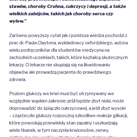
stawów, choroby Crohna, cukrzycy i depresji, a także
wielkich zabójców, takich jak choroby serca czy
wylew.”
Zarówno powyższy cytat jak i poniższa wiedza pochodzi z
prac dr. Paula Claytona, wykładowcy oxfordzkiego, autora
wielu podręczników dla studentów medycyna na
zachodnich uczelniach, takich, które kształcą skutecznych
lekarzy. Ci lekarze nie skupiają się na likwidowaniu
objawów ale prowadzą pacjenta do prawdziwego
zdrowia.
Poziom glukozy we krwi musi być utrzymywany we
względnie wąskim zakresie; jeśli będzie zbyt niski, może
doprowadzić do śpiączki cukrzycowej, a jeśli zbyt wysoki
– cząsteczki glukozy rozpoczną szkodliwe reakcje glikacji,
które powodują przewlekły stan zapalny i uszkadzają
wiele tkanek, w tym naczynia krwionośne, nerwy,