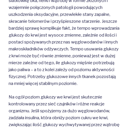
siatkówkę oka, nerki i wątrobę w formie złożonych i
wzajemnie połączonych patologii powodujących
uszkodzenia oksydacyjne, przewlekłe stany zapalne,
skracanie telomerów i przyśpieszone starzenie. Jeszcze
bardziej sprawę komplikuje fakt, że tempo wprowadzania
glukozy do krwi jest wysoce zmienne, zależnie od ilości i
postaci spożywanych przez nas węglowodanów i innych
makroskładników odżywczych. Tempo usuwania glukozy
z krwi może być równie zmienne, ponieważ jest w dużej
mierze zależne od tego, ile glukozy mięśnie potrzebują
jako paliwa – a to z kolei zależy od poziomu aktywności
fizycznej. Potrzeby glukozowe innych tkanek pozostają
na mniej więcej stabilnym poziomie.
Na ogół poziom glukozy we krwi jest skutecznie
kontrolowany przez sieć czujników i różne reakcje
organizmu. Jeśli spożyjemy za dużo węglowodanów,
zadziała insulina, która obniży poziom cukru we krwi,
zwiększając ilość glukozy wychwytywanej przez wątrobę