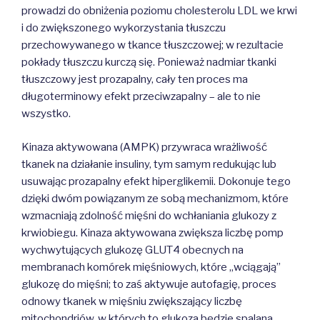
prowadzi do obniżenia poziomu cholesterolu LDL we krwi
i do zwiększonego wykorzystania tłuszczu
przechowywanego w tkance tłuszczowej; w rezultacie
pokłady tłuszczu kurczą się. Ponieważ nadmiar tkanki
tłuszczowy jest prozapalny, cały ten proces ma
długoterminowy efekt przeciwzapalny – ale to nie
wszystko.
Kinaza aktywowana (AMPK) przywraca wrażliwość
tkanek na dzia­łanie insuliny, tym samym redukując lub
usuwając prozapalny efekt hiperglikemii. Dokonuje tego
dzięki dwóm powiązanym ze sobą mechanizmom, które
wzmacniają zdolność mięśni do wchłaniania glukozy z
krwiobiegu. Kinaza aktywowana zwiększa liczbę pomp
wychwytujących glukozę GLUT4 obecnych na
membranach komórek mięśniowych, które „wciągają”
glukozę do mięśni; to zaś aktywuje autofagię, proces
odnowy tkanek w mięśniu zwiększający liczbę
mitochondriów, w których to glukoza będzie spalana.