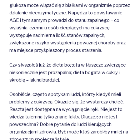
glukoza może wiązać się z białkami w organizmie poprzez
działanie nieenzymatyczne. Napędza to powstawanie
AGE i tym samym prowadzi do stanu zapalnego – co
wyjaśnia, czemu u osób cierpiących na cukrzycę
występuje nadmierna ilość stanów zapalnych,
zwiększone ryzyko wystąpienia poważnej choroby oraz
ma miejsce przyśpieszony proces starzenia.
Czy słyszałeś już, że dieta bogata w tłuszcze zwierzęce
niekoniecznie jest prozapalna; dieta bogata w cukry i
skrobię – jak najbardziej.
Osobiście, często spotykam ludzi, którzy kiedyś mieli
problemy z cukrzycą. Okazuje się, że wystarczy chcieć.
Reszta jest dostępna na wyciągnięcie ręki. Nie jest to
wiedza tajemna tylko znane fakty. Dlaczego nie jest
powszechna? Dobre pytanie do ludzi kierujących
organizacjami zdrowia. Być może ktoś zarobiłby mniej na
zdrowszym społeczeństwie…