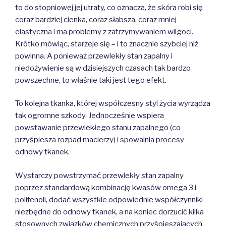
to do stopniowej jej utraty, co oznacza, że skóra robi się
coraz bardziej cienka, coraz słabsza, coraz mniej
elastyczna i ma problemy z zatrzymywaniem wilgoci.
Krótko mówiąc, starzeje się – i to znacznie szybciej niż
powinna. A ponieważ przewlekły stan zapalny i
niedożywienie są w dzisiejszych czasach tak bardzo
powszechne, to właśnie taki jest tego efekt.
To kolejna tkanka, której współczesny styl życia wyrządza
tak ogromne szkody. Jednocześnie wspiera
powstawanie przewlekłego stanu zapalnego (co
przyśpiesza rozpad macierzy) i spowalnia procesy
odnowy tkanek.
Wystarczy powstrzymać przewlekły stan zapalny
poprzez standardową kombinację kwasów omega 3 i
polifenoli, dodać wszystkie odpowiednie współczynniki
niezbędne do odnowy tkanek, a na koniec dorzucić kilka
stosownych związków chemicznych przyśpieszających