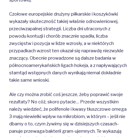
Czołowe europejskie drużyny piłkarskie i koszykówki
wykazały skuteczność takiej właśnie odnowieniowej,
przeciwzapalnej strategii. Liczba dni utraconych z
powodu kontuzji i chorób znacznie spadła, liczba
zwycięstw i pozycja w lidze wzrosły, a w niektórych
przypadkach wzrost ten okazał się naprawdę niezwykle
znaczący. Obecnie prowadzone są dalsze badania w
północnoamerykańskich ligach hokeja, a z napływających
stamtąd wstępnych danych wynikają niemal dokładnie
takie same wnioski.
Ale czy można zrobić coś jeszcze, żeby poprawić swoje
rezultaty? No cóż, skoro pytacie… Przede wszystkim
należy wiedzieć, że polifenole i kwasy tłuszczowe omega
3 mają niewielki wpływ na mikrobiom, w którym – jeśli nie
dbamy o to, czym żywimy się w dzisiejszych czasach-
panuje przewaga bakterii gram-ujemnych. Te wykazują