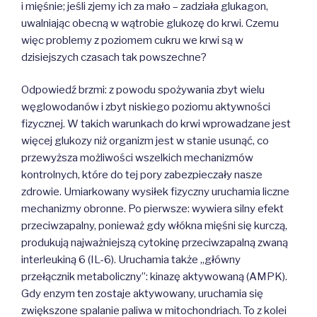
i mięśnie; jeśli zjemy ich za mało – zadziała glukagon,
uwalniając obecną w wątrobie glukozę do krwi. Czemu
więc problemy z poziomem cukru we krwi są w
dzisiejszych czasach tak powszechne?
Odpowiedź brzmi: z powodu spożywania zbyt wielu
węglowodanów i zbyt niskiego poziomu aktywności
fizycznej. W takich warunkach do krwi wprowadzane jest
więcej glukozy niż organizm jest w stanie usunąć, co
przewyższa możliwości wszelkich mechanizmów
kontrolnych, które do tej pory zabezpieczały nasze
zdrowie. Umiarkowany wysiłek fizyczny uruchamia liczne
mechanizmy obronne. Po pierwsze: wywiera silny efekt
przeciwzapalny, ponieważ gdy włókna mięśni się kurczą,
produkują najważniejszą cytokinę przeciwzapalną zwaną
interleukiną 6 (IL-6). Uruchamia także „główny
przełącznik metaboliczny”: kinazę aktywowaną (AMPK).
Gdy enzym ten zostaje aktywowany, uruchamia się
zwiększone spalanie paliwa w mitochondriach. To z kolei