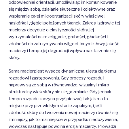
odpowiedniej orientacji, umożliwiając im komunikowanie
się między sobą, działanie skuteczne i kolektywne oraz
wspieranie całej mikroorganizacji skóry właściwej,
naskórka i głębiej położonych tkanek. Zakres i zdrowie tej
macierzy decyduje o elastyczności skóry, jej
wytrzymałości na rozciąganie, grubości, gładkości i
zdolności do zatrzymywania wilgoci. Innymi słowy, jakość
macierzy i tempo jej degradacji wpływa na starzenie się
skóry.
Sama macierz jest wysoce dynamiczna, ulega ciągłemu
rozpadowi i zastępowaniu. Gdy procesy rozpadu i
naprawy są ze sobą w równowadze, wizualny i mikro
strukturalny wiek skóry nie ulega zmianie. Gdy jednak
tempo rozpadu zaczyna przyśpieszać, tak jak ma to
miejsce przy przewlekłym stanie zapalnym, i jeśli
zdolność skóry do tworzenia nowej macierzy również się
zmniejszy, jak to ma miejsce w przypadku niedożywienia,
wówczas następuje powolna erozja macierzy. Prowadzi