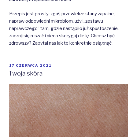
Przepis jest prosty: zgaś przewlekłe stany zapalne,
napraw odpowiedni mikrobiom, użyj „zestawu
naprawczego” tam, gdzie nastąpiło już spustoszenie,
zacznij się ruszać i nieco skoryguj dietę. Chcesz być
zdrowszy? Zapytaj nas jak to konkretnie osiągnąć.
OPUBLIKOWANE
17 CZERWCA 2021
W
Twoja skóra