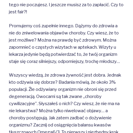
tego nie poczujesz. I jeszcze musisz za to zapłacić. Czy to
jest fair?!
Promujemy coś zupełnie innego. Dążymy do zdrowia a
nie do zniwelowania objawów choroby. Czy wiesz, że to
jest możliwe? Można na prawdę być zdrowym. Można
zapomnieć o częstych wizytach w aptekach. Wizyty u
lekarza jedynie będą potwierdzać to, że twój organizm
staje się coraz silniejszy, odporniejszy, trochę młodszy…
Wszyscy wiedzą, że zdrowa żywność jest dobra. Jednak
kto odżywia się dobrze? Badania mówią, że około 3%
populacji. Źle odżywiany organizm nie obroni się przed
degeneracją. Owocami są tak zwane „choroby
cywilizacyjne”. Słyszałeś o nich? Czy wiesz, że nie ma na
nie lekarstwa? Można tylko niwelować objawy… a
choroby postępują. Jak zatem zadbać o dożywienie
organizmu? Zacznij od osiągnięcia balansu kwasów
tłuszczowych Omega6/3. To pierwszy i niezbędny krok