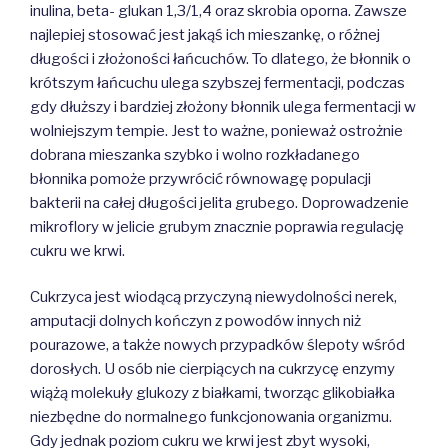
inulina, beta- glukan 1,3/1,4 oraz skrobia oporna. Zawsze
najlepiej stosować jest jakąś ich mieszankę, o różnej
długości i złożoności łańcuchów. To dlatego, że błonnik o
krótszym łańcuchu ulega szybszej fermentacji, podczas
gdy dłuższy i bardziej złożony błonnik ulega fermentacji w
wolniejszym tempie. Jest to ważne, ponieważ ostrożnie
dobrana mieszanka szybko i wolno rozkładanego
błonnika pomoże przywrócić równowagę populacji
bakterii na całej długości jelita grubego. Doprowadzenie
mikroflory w jelicie grubym znacznie poprawia regulację
cukru we krwi.
Cukrzyca jest wiodącą przyczyną niewydolności nerek,
amputacji dolnych kończyn z powodów innych niż
pourazowe, a także nowych przypadków ślepoty wśród
dorosłych. U osób nie cierpiących na cukrzycę enzymy
wiążą molekuły glukozy z białkami, tworząc glikobiałka
niezbędne do normalnego funkcjonowania organizmu.
Gdy jednak poziom cukru we krwi jest zbyt wysoki,