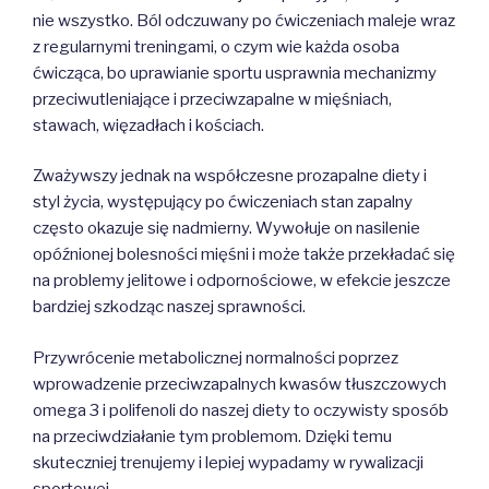
nie wszystko. Ból odczuwany po ćwiczeniach maleje wraz
z regularnymi treningami, o czym wie każda osoba
ćwicząca, bo uprawianie sportu usprawnia mechanizmy
przeciwutleniające i przeciwzapalne w mięśniach,
stawach, więzadłach i kościach.
Zważywszy jednak na współczesne prozapalne diety i
styl życia, występujący po ćwiczeniach stan zapalny
często okazuje się nadmierny. Wywołuje on nasilenie
opóźnionej bolesności mięśni i może także przekładać się
na problemy jelitowe i odpornościowe, w efekcie jeszcze
bardziej szkodząc naszej sprawności.
Przywrócenie metabolicznej normalności poprzez
wprowadzenie przeciwzapalnych kwasów tłuszczowych
omega 3 i polifenoli do naszej diety to oczywisty sposób
na przeciwdziałanie tym problemom. Dzięki temu
skuteczniej trenujemy i lepiej wypadamy w rywalizacji
sportowej.