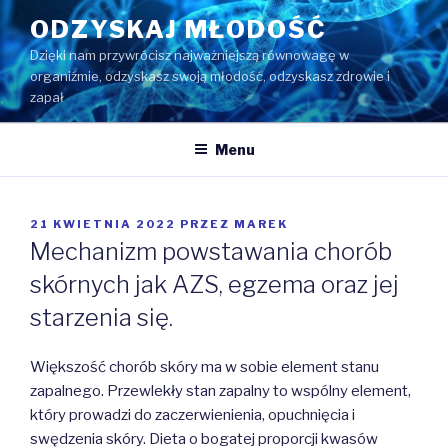
Przejdź
ODZYSKAJ MŁODOŚĆ
do
Dzięki nam przywrócisz najważniejszą równowagę w
treści
organiźmie, odzyskasz swoją młodość, odzyskasz zdrowie i
zapał
Menu
OPUBLIKOWANE
21 KWIETNIA 2022
PRZEZ
MAREK
W
Mechanizm powstawania chorób
skórnych jak AZS, egzema oraz jej
starzenia się.
Większość chorób skóry ma w sobie element stanu
zapalnego. Przewlekły stan zapalny to wspólny element,
który prowadzi do zaczerwienienia, opuchnięcia i
swędzenia skóry. Dieta o bogatej proporcji kwasów