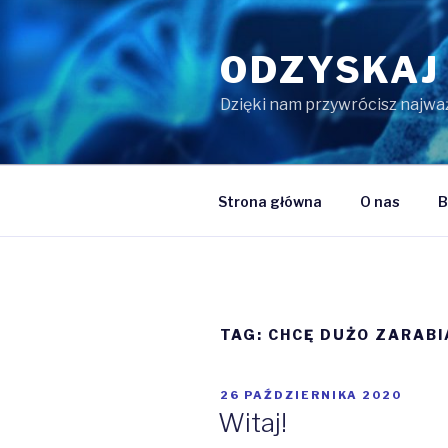
Przejdź
do
ODZYSKAJ
treści
Dzięki nam przywrócisz najwa
Strona główna
O nas
B
TAG:
CHCĘ DUŻO ZARABI
OPUBLIKOWANE
26 PAŹDZIERNIKA 2020
W
Witaj!