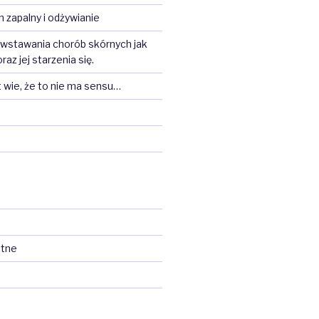
n zapalny i odżywianie
stawania chorób skórnych jak
az jej starzenia się.
 wie, że to nie ma sensu…
otne