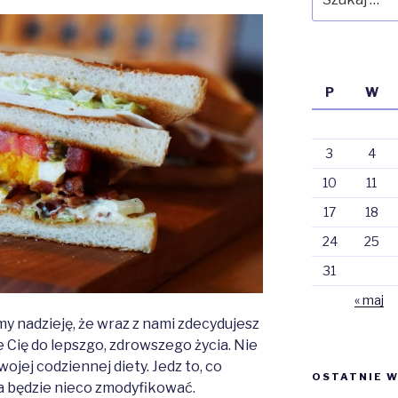
P
W
3
4
10
11
17
18
24
25
31
« maj
y nadzieję, że wraz z nami zdecydujesz
e Cię do lepszgo, zdrowszego życia. Nie
ojej codziennej diety. Jedz to, co
OSTATNIE W
ba będzie nieco zmodyfikować.