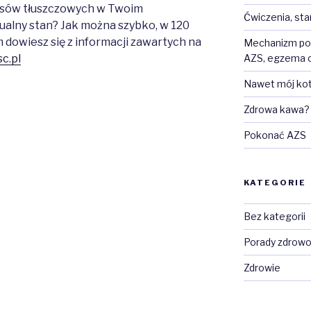
asów tłuszczowych w Twoim
Ćwiczenia, sta
ualny stan? Jak można szybko, w 120
m dowiesz się z informacji zawartych na
Mechanizm pow
AZS, egzema or
c.pl
Nawet mój kot
Zdrowa kawa?
Pokonać AZS
KATEGORIE
Bez kategorii
Porady zdrow
Zdrowie