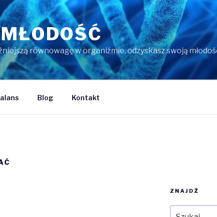
 MŁODOŚĆ
żniejszą równowagę w organiźmie, odzyskasz swoją młodość,
alans
Blog
Kontakt
AĆ
ZNAJDŹ
Szukaj: